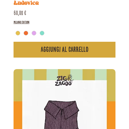
Ludovica
Prezzo
60,00 €
Milano Edition
Aggiungi al carrello