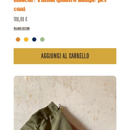
Rascal | Tutina quattro zampe per
cani
Prezzo
100,00 €
Milano Edition
Aggiungi al carrello