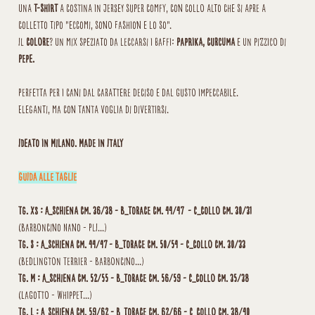
Una
t-shirt
a costina in jersey super comfy, con collo alto che si apre a
colletto tipo "eccomi, sono fashion e lo so".
Il
colore
? Un mix speziato da leccarsi i baffi:
paprika, curcuma
e un pizzico di
pepe.
Perfetta per i cani dal carattere deciso e dal gusto impeccabile.
Eleganti, ma con tanta voglia di divertirsi.
Ideato in Milano. Made in Italy
GUIDA ALLE TAGLIE
Tg. XS : A_schiena cm. 36/38 - B_torace cm. 44/47 - C_collo cm. 30/31
(Barboncino Nano - PLI...)
Tg. S : A_schiena cm. 44/47 - B_torace cm. 50/54 - C_collo cm. 30/33
(Bedlington Terrier - Barboncino...)
Tg. M : A_schiena cm. 52/55 - B_torace cm. 56/59 - C_collo cm. 35/38
(Lagotto - Whippet...)
Tg. L : A_schiena cm. 59/62 - B_torace cm. 62/66 - C_collo cm. 38/40