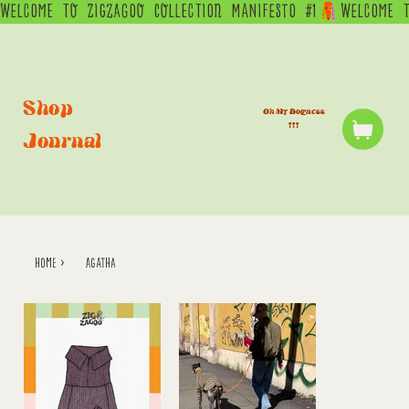
WELCOME  TO  ZIGZAGOO  COLLECTION  MANIFESTO  #1
Shop
Oh My Dogness
!!!
Journal
home
>
Agatha