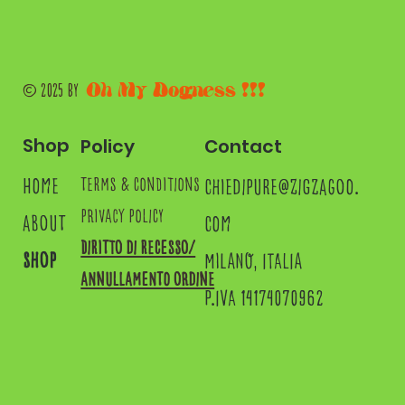
Oh My Dogness !!!
© 2025 by
Shop
Contact
Policy
home
chiedipure@zigzagoo.
terms & conditions
privacy policy
about
com
Diritto di recesso/
shop
MILANO, ITALIA
annullamento ordine
P.IVA 14174070962