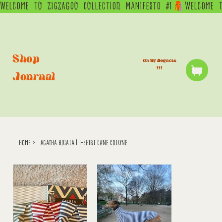
WELCOME  TO  ZIGZAGOO  COLLECTION  MANIFESTO  #1
Shop
Oh My Dogness
!!!
Journal
home
>
Agatha Rigata | T-Shirt Cane Cotone