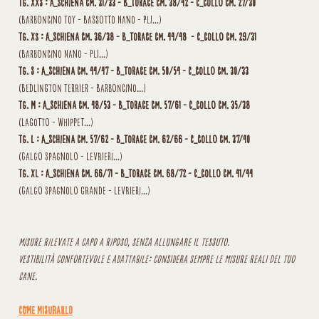
Tg. XXS : A_schiena cm. 31/33 - B_torace cm. 38/42 - C_collo cm. 27/30
(Barboncino Toy - Bassotto Nano - PLI...)
Tg. XS : A_schiena cm. 36/38 - B_torace cm. 44/48 - C_collo cm. 29/31
(Barboncino Nano - PLI...)
Tg. S : A_schiena cm. 44/47 - B_torace cm. 50/54 - C_collo cm. 30/33
(Bedlington Terrier - Barboncino...)
Tg. M : A_schiena cm. 48/53 - B_torace cm. 57/61 - C_collo cm. 35/38
(Lagotto - Whippet...)
Tg. L : A_schiena cm. 57/62 - B_torace cm. 62/66 - C_collo cm. 37/40
(Galgo Spagnolo - Levrieri...)
Tg. XL : A_schiena cm. 66/71 - B_torace cm. 68/72 - C_collo cm. 41/44
(Galgo Spagnolo grande - Levrieri...)
Misure rilevate a capo a riposo, senza allungare il tessuto.
Vestibilità confortevole e adattabile: considera sempre le misure reali del tuo
cane.
COME MISURARLO