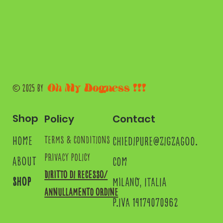
Oh My Dogness !!!
© 2025 by
Shop
Contact
Policy
home
chiedipure@zigzagoo.
terms & conditions
privacy policy
about
com
Diritto di recesso/
shop
MILANO, ITALIA
annullamento ordine
P.IVA 14174070962