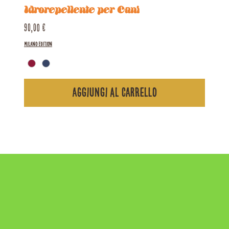
Idrorepellente per Cani
Prezzo
90,00 €
Milano Edition
Aggiungi al carrello