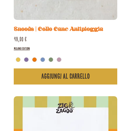
Snoods | Collo Cane Antipioggia
Prezzo
48,00 €
Milano Edition
Aggiungi al carrello