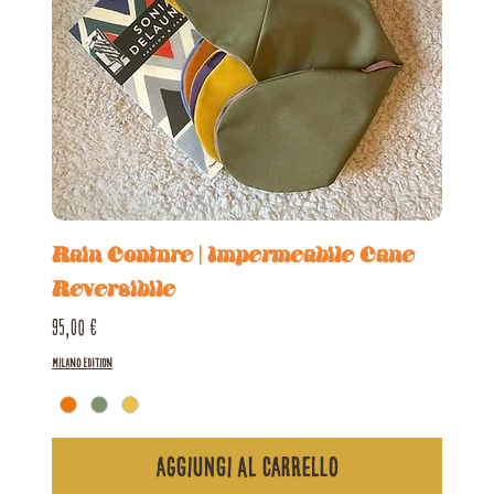
Rain Couture | Impermeabile Cane
Reversibile
Prezzo
95,00 €
Milano Edition
Aggiungi al carrello