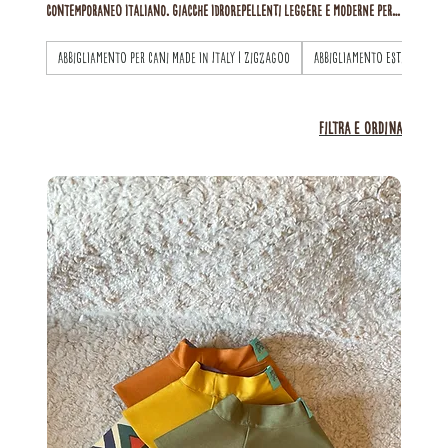
contemporaneo italiano. Giacche idrorepellenti leggere e moderne per
ogni razza e taglia XS-XL. Dog raincoat artigianale con chiusure
Abbigliamento per Cani Made in Italy | ZigZagoo
Abbigliamento Estivo per C
regolabili, materiali tecnici ad alte prestazioni e colori vivaci.
Spedizione rapida in Italia e in Europa.
Filtra e ordina