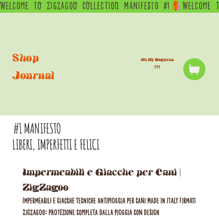
WELCOME  TO  ZIGZAGOO  COLLECTION  MANIFESTO  #1
Shop
Oh My Dogness
!!!
Journal
#1 MANIFESTO
LIBERI, IMPERFETTI E FELICI
Impermeabili e Giacche per Cani |
ZigZagoo
Impermeabili e giacche tecniche antipioggia per cani Made in Italy firmati
ZigZagoo: protezione completa dalla pioggia con design