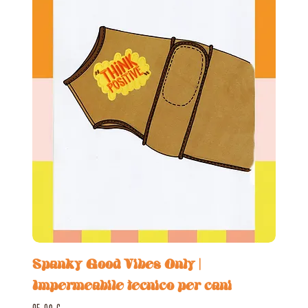
Spanky Good Vibes Only |
Impermeabile tecnico per cani