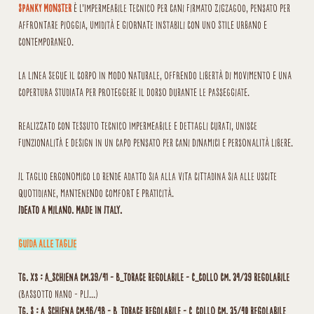
Spanky Monster
è l’impermeabile tecnico per cani firmato Zigzagoo, pensato per
affrontare pioggia, umidità e giornate instabili con uno stile urbano e
contemporaneo.
La linea segue il corpo in modo naturale, offrendo libertà di movimento e una
copertura studiata per proteggere il dorso durante le passeggiate.
Realizzato con tessuto tecnico impermeabile e dettagli curati, unisce
funzionalità e design in un capo pensato per cani dinamici e personalità libere.
Il taglio ergonomico lo rende adatto sia alla vita cittadina sia alle uscite
quotidiane, mantenendo comfort e praticità.
Ideato a Milano. Made in Italy.
GUIDA ALLE TAGLIE
Tg. XS : A_schiena cm.39/41 - B_torace regolabile - C_collo cm. 34/39 regolabile
(Bassotto Nano - PLI...)
Tg. S : A_schiena cm.46/48 - B_torace regolabile - C_collo cm. 35/40 regolabile