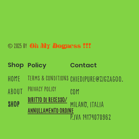
Oh My Dogness !!!
© 2025 by
Shop
Contact
Policy
home
chiedipure@zigzagoo.
terms & conditions
privacy policy
about
com
Diritto di recesso/
shop
MILANO, ITALIA
annullamento ordine
P.IVA 14174070962