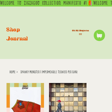
WELCOME  TO  ZIGZAGOO  COLLECTION  MANIFESTO  #1
Shop
Oh My Dogness
!!!
Journal
home
>
Spanky Monster | Impermeabile tecnico per cani