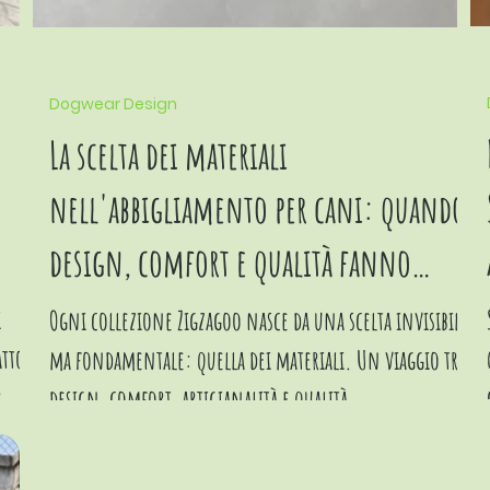
Dogwear Design
r
La scelta dei materiali
nell'abbigliamento per cani: quando
design, comfort e qualità fanno
davvero la differenza
i
Ogni collezione Zigzagoo nasce da una scelta invisibile
atto
ma fondamentale: quella dei materiali. Un viaggio tra
r
design, comfort, artigianalità e qualità.