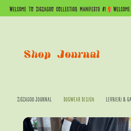
WELCOME  TO  ZIGZAGOO  COLLECTION  MANIFESTO  #1
Shop
Journal
Zigzagoo Journal
Dogwear Design
Levrieri & G