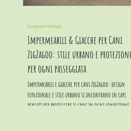
Dogwear Design
Impermeabili & Giacche per Cani
ZigZagoo: stile urbano e protezion
per ogni passeggiata
Impermeabili e giacche per cani ZigZagoo: design
funzionale e stile urbano si incontrano in capi
pensati per proteggere il cane in ogni condizione
meteo, senza rinunciare all’estetica. Una collezi
di dogwear contemporaneo che unisce comfort,