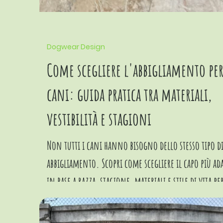
Dogwear Design
Come scegliere l'abbigliamento pe
cani: guida pratica tra materiali,
vestibilità e stagioni
Non tutti i cani hanno bisogno dello stesso tipo d
abbigliamento. Scopri come scegliere il capo più ad
in base a razza, stagione, materiali e stile di vita pe
garantire comfort e benessere.