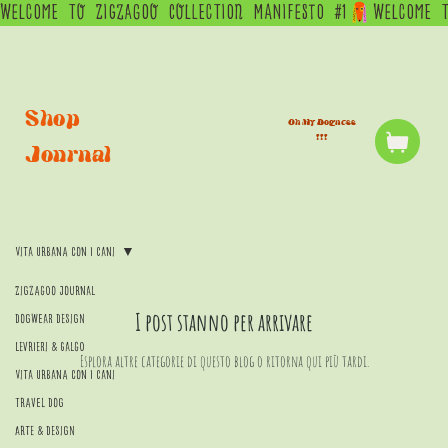
WELCOME  TO  ZIGZAGOO  COLLECTION  MANIFESTO  #1
Shop
Oh My Dogness
!!!
Journal
Vita Urbana con i Cani
Zigzagoo Journal
I post stanno per arrivare
Dogwear Design
Levrieri & Galgo
Esplora altre categorie di questo blog o ritorna qui più tardi.
Vita Urbana con i Cani
Travel Dog
Arte & Design