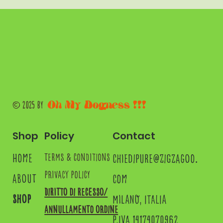
Oh My Dogness !!!
© 2025 by
Shop
Contact
Policy
home
chiedipure@zigzagoo.
terms & conditions
privacy policy
about
com
Diritto di recesso/
shop
MILANO, ITALIA
annullamento ordine
P.IVA 14174070962