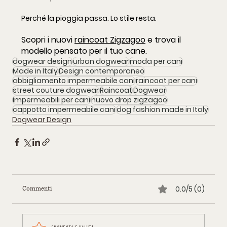
Perché la pioggia passa. Lo stile resta.
Scopri i nuovi 
raincoat Zigzagoo
 e trova il 
modello pensato per il tuo cane.
dogwear design
urban dogwear
moda per cani
Made in Italy
Design contemporaneo
abbigliamento impermeabile cani
raincoat per cani
street couture dogwear
Raincoat
Dogwear
Impermeabili per cani
nuovo drop zigzagoo
cappotto impermeabile cani
dog fashion made in Italy
Dogwear Design
0.0/5 (0)
Commenti