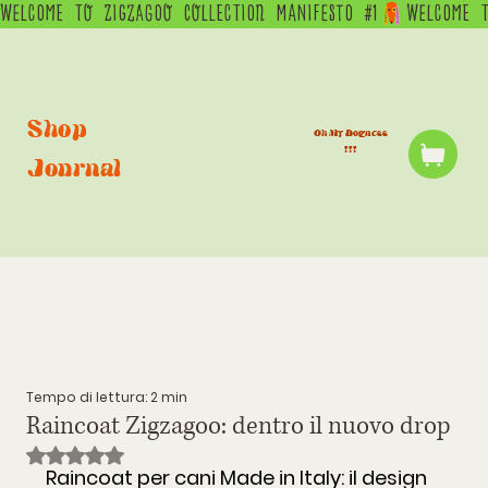
WELCOME  TO  ZIGZAGOO  COLLECTION  MANIFESTO  #1
Shop
Oh My Dogness
!!!
Journal
Tempo di lettura: 2 min
Raincoat Zigzagoo: dentro il nuovo drop
Valutazione NaN stelle su 5.
Raincoat per cani Made in Italy: il design 