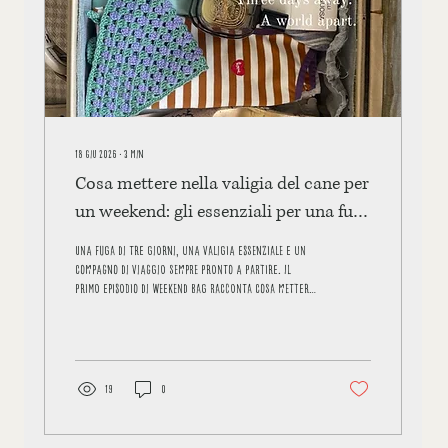
18 giu 2026
∙
3
min
Cosa mettere nella valigia del cane per
un weekend: gli essenziali per una fuga
di tre giorni
Una fuga di tre giorni, una valigia essenziale e un
compagno di viaggio sempre pronto a partire. Il
primo episodio di Weekend Bag racconta cosa mettere
nella valigia del cane tra funzionalità, stile e
spirito d'avventura.
19
0