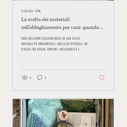
8 lug 2026
∙
3
min
La scelta dei materiali
nell'abbigliamento per cani: quando
design, comfort e qualità fanno
Ogni collezione Zigzagoo nasce da una scelta
davvero la differenza
invisibile ma fondamentale: quella dei materiali. Un
viaggio tra design, comfort, artigianalità e
qualità.
8
0