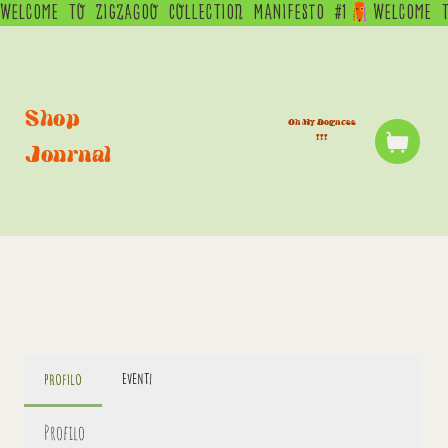
WELCOME  TO  ZIGZAGOO  COLLECTION  MANIFESTO  #1
Shop
Oh My Dogness
!!!
Journal
Eventi
Profilo
Profilo