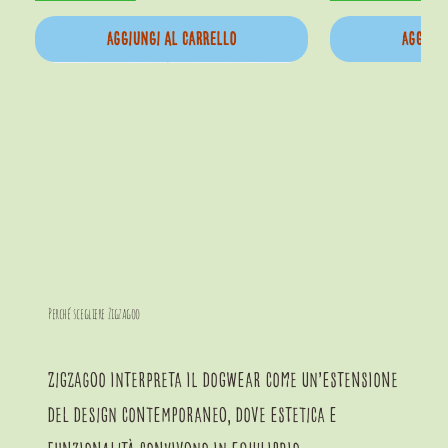
Aggiungi al carrello
Aggiung
Perché scegliere Zigzagoo
Ludovica
Zigzagoo interpreta il dogwear come un’estensione
Prezzo
60,00 €
del design contemporaneo, dove estetica e