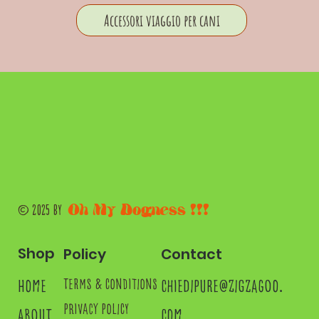
Accessori viaggio per cani
Oh My Dogness !!!
© 2025 by
Shop
Contact
Policy
home
chiedipure@zigzagoo.
terms & conditions
privacy policy
about
com