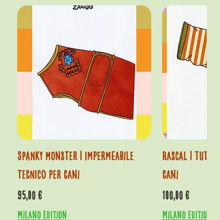
Spanky Monster | Impermeabile
Rascal | Tutin
tecnico per cani
cani
Prezzo
Prezzo
95,00 €
100,00 €
Milano Edition
Milano Edition