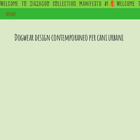
WELCOME  TO  ZIGZAGOO  COLLECTION  MANIFESTO  #1
home
Dogwear design contemporaneo per cani urbani