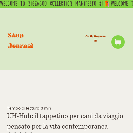
WELCOME  TO  ZIGZAGOO  COLLECTION  MANIFESTO  #1
Shop
Oh My Dogness
!!!
Journal
Tempo di lettura: 3 min
UH-Huh: il tappetino per cani da viaggio
pensato per la vita contemporanea