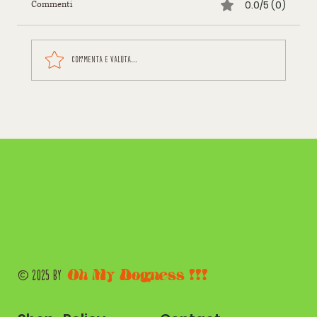
0.0/5 (0)
Commenti
Commenta e valuta...
Oh My Dogness !!!
© 2025 by