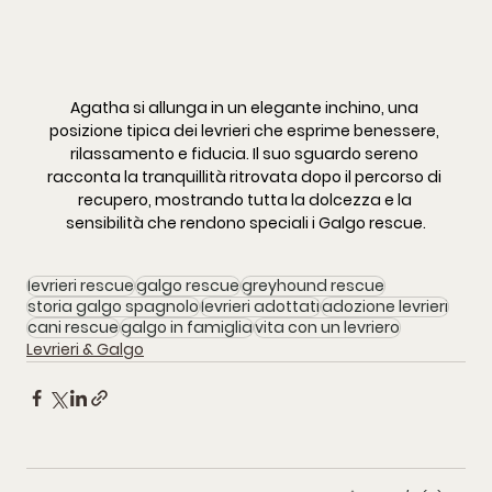
Agatha si allunga in un elegante inchino, una 
posizione tipica dei levrieri che esprime benessere, 
rilassamento e fiducia. Il suo sguardo sereno 
racconta la tranquillità ritrovata dopo il percorso di 
recupero, mostrando tutta la dolcezza e la 
sensibilità che rendono speciali i Galgo rescue.
levrieri rescue
galgo rescue
greyhound rescue
storia galgo spagnolo
levrieri adottati
adozione levrieri
cani rescue
galgo in famiglia
vita con un levriero
Levrieri & Galgo