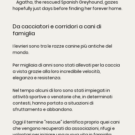
Agatha, the rescued Spanish Greyhound, gazes 
hopefully just days before finding her forever home.
Da cacciatori e corridori a cani di 
famiglia
I levrieri sono tra le razze canine più antiche del 
mondo.
Per migliaia di anni sono stati allevati per la caccia 
a vista grazie alla loro incredibile velocità, 
eleganza e resistenza.
Nel tempo alcuni di loro sono stati impiegati in 
attività sportive o venatorie che, in determinati 
contesti, hanno portato a situazioni di 
sfruttamento e abbandono.
Oggi il termine "rescue" identifica proprio quei cani 
che vengono recuperati da associazioni, rifugi e 
volontari per iniziare una nuova vita in famiglia.