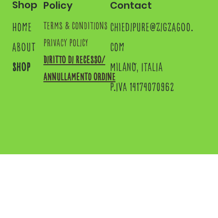
Shop
Contact
Policy
home
chiedipure@zigzagoo.
terms & conditions
privacy policy
about
com
Diritto di recesso/
shop
MILANO, ITALIA
annullamento ordine
P.IVA 14174070962