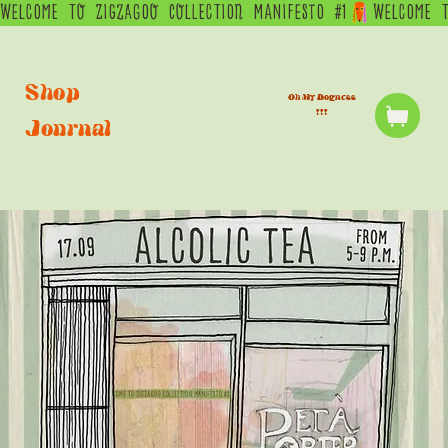
WELCOME  TO  ZIGZAGOO  COLLECTION  MANIFESTO  #1
Shop
Oh My Dogness
!!!
Journal