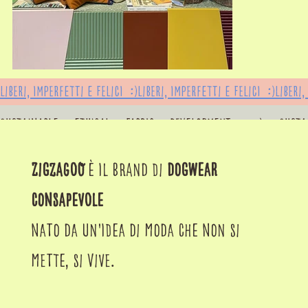
liberi, imperfetti e felici  :)
sustainable  _  ethical  _  fabric  _  development       ;-)      
ZigZagoO
è il brand di
dogwear
consapevole
nato da un'idea di moda che non si
mette, si vive.